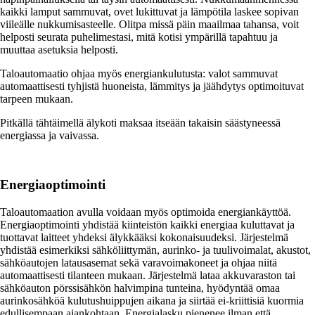
kaikki lamput sammuvat, ovet lukittuvat ja lämpötila laskee sopivan
viileälle nukkumisasteelle. Olitpa missä päin maailmaa tahansa, voit
helposti seurata puhelimestasi, mitä kotisi ympärillä tapahtuu ja
muuttaa asetuksia helposti.
Taloautomaatio ohjaa myös energiankulutusta: valot sammuvat
automaattisesti tyhjistä huoneista, lämmitys ja jäähdytys optimoituvat
tarpeen mukaan.
Pitkällä tähtäimellä älykoti maksaa itseään takaisin säästyneessä
energiassa ja vaivassa.
Energiaoptimointi
Taloautomaation avulla voidaan myös optimoida energiankäyttöä.
Energiaoptimointi yhdistää kiinteistön kaikki energiaa kuluttavat ja
tuottavat laitteet yhdeksi älykkääksi kokonaisuudeksi. Järjestelmä
yhdistää esimerkiksi sähköliittymän, aurinko- ja tuulivoimalat, akustot,
sähköautojen latausasemat sekä varavoimakoneet ja ohjaa niitä
automaattisesti tilanteen mukaan. Järjestelmä lataa akkuvaraston tai
sähköauton pörssisähkön halvimpina tunteina, hyödyntää omaa
aurinkosähköä kulutushuippujen aikana ja siirtää ei-kriittisiä kuormia
edullisempaan ajankohtaan. Energialasku pienenee ilman että