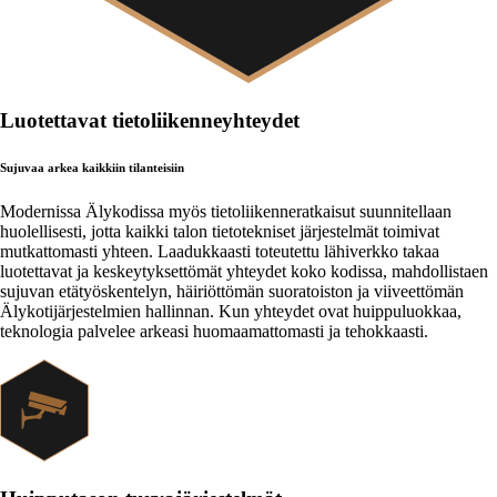
Luotettavat tietoliikenneyhteydet
Sujuvaa arkea kaikkiin tilanteisiin
Modernissa Älykodissa myös tietoliikenneratkaisut suunnitellaan
huolellisesti, jotta kaikki talon tietotekniset järjestelmät toimivat
mutkattomasti yhteen. Laadukkaasti toteutettu lähiverkko takaa
luotettavat ja keskeytyksettömät yhteydet koko kodissa, mahdollistaen
sujuvan etätyöskentelyn, häiriöttömän suoratoiston ja viiveettömän
Älykotijärjestelmien hallinnan. Kun yhteydet ovat huippuluokkaa,
teknologia palvelee arkeasi huomaamattomasti ja tehokkaasti.