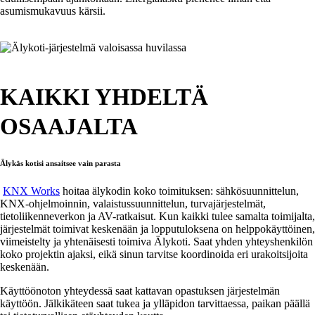
asumismukavuus kärsii.
KAIKKI YHDELTÄ
OSAAJALTA
Älykäs kotisi ansaitsee vain parasta
KNX Works
hoitaa älykodin koko toimituksen: sähkösuunnittelun,
KNX-ohjelmoinnin, valaistussuunnittelun, turvajärjestelmät,
tietoliikenneverkon ja AV-ratkaisut. Kun kaikki tulee samalta toimijalta,
järjestelmät toimivat keskenään ja lopputuloksena on helppokäyttöinen,
viimeistelty ja yhtenäisesti toimiva Älykoti. Saat yhden yhteyshenkilön
koko projektin ajaksi, eikä sinun tarvitse koordinoida eri urakoitsijoita
keskenään.
Käyttöönoton yhteydessä saat kattavan opastuksen järjestelmän
käyttöön. Jälkikäteen saat tukea ja ylläpidon tarvittaessa, paikan päällä