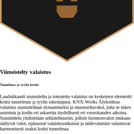
Viimeistelty valaistus
Tunnelmaa ja tyyliä kotiisi
Laadukkaasti suunniteltu ja toteutettu valaistus on keskeinen elementti
kotisi tunnelman ja tyylin rakentajana. KNX-Works Älykodissa
valaistus suunnitellaan dynaamiseksi ja muunneltavaksi, jotta se tukee
asumista ja kodin eri askareita täydellisesti eri vuorokauden aikoina.
Suunnittelu yhdistetään arkkitehtuuriin, jolloin luonnonvalon mukaan
säätyvät valot, epäsuorat valaistusratkaisut ja taidevalaistus sulautuvat
harmonisesti osaksi kotisi tunnelmaa.