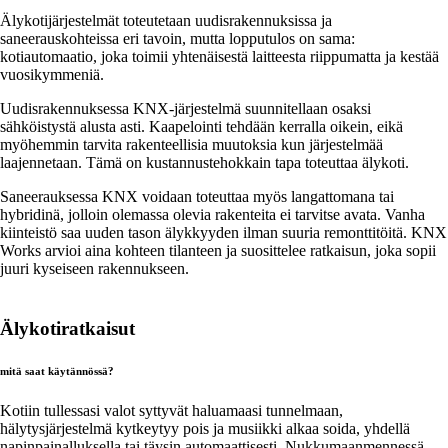
Älykotijärjestelmät toteutetaan uudisrakennuksissa ja
saneerauskohteissa eri tavoin, mutta lopputulos on sama:
kotiautomaatio, joka toimii yhtenäisestä laitteesta riippumatta ja kestää
vuosikymmeniä.
Uudisrakennuksessa KNX-järjestelmä suunnitellaan osaksi
sähköistystä alusta asti. Kaapelointi tehdään kerralla oikein, eikä
myöhemmin tarvita rakenteellisia muutoksia kun järjestelmää
laajennetaan. Tämä on kustannustehokkain tapa toteuttaa älykoti.
Saneerauksessa KNX voidaan toteuttaa myös langattomana tai
hybridinä, jolloin olemassa olevia rakenteita ei tarvitse avata. Vanha
kiinteistö saa uuden tason älykkyyden ilman suuria remonttitöitä. KNX
Works arvioi aina kohteen tilanteen ja suosittelee ratkaisun, joka sopii
juuri kyseiseen rakennukseen.
Älykotiratkaisut
mitä saat käytännössä?
Kotiin tullessasi valot syttyvät haluamaasi tunnelmaan,
hälytysjärjestelmä kytkeytyy pois ja musiikki alkaa soida, yhdellä
napinpainalluksella tai täysin automaattisesti. Nukkumaanmennessä