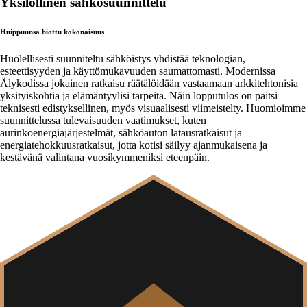
Yksilöllinen sähkösuunnittelu
Huippuunsa hiottu kokonaisuus
Huolellisesti suunniteltu sähköistys yhdistää teknologian,
esteettisyyden ja käyttömukavuuden saumattomasti. Modernissa
Älykodissa jokainen ratkaisu räätälöidään vastaamaan arkkitehtonisia
yksityiskohtia ja elämäntyylisi tarpeita. Näin lopputulos on paitsi
teknisesti edistyksellinen, myös visuaalisesti viimeistelty. Huomioimme
suunnittelussa tulevaisuuden vaatimukset, kuten
aurinkoenergiajärjestelmät, sähköauton latausratkaisut ja
energiatehokkuusratkaisut, jotta kotisi säilyy ajanmukaisena ja
kestävänä valintana vuosikymmeniksi eteenpäin.