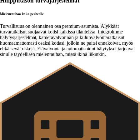
Huipputason turvajärjestelmät
Mielenrauhaa koko perheelle
Turvallisuus on olennainen osa premium-asumista. Älykkäät
turvaratkaisut suojaavat kotisi kaikissa tilanteissa. Integroimme
hälytysjärjestelmät, kameravalvonnan ja kulunvalvontaratkaisut
huomaamattomasti osaksi kotiasi, jolloin ne paitsi ennakoivat, myös
ehkäisevät riskejä. Etävalvonta ja automatisoidut hälytykset tarjoavat
sinulle täydellisen mielenrauhan, missä ikinä liikutkin.