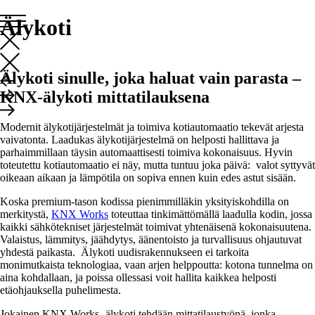
Mene
Älykoti
sisältöön
Älykoti sinulle, joka haluat vain parasta –
KNX-älykoti mittatilauksena
Modernit älykotijärjestelmät ja toimiva kotiautomaatio tekevät arjesta
vaivatonta. Laadukas älykotijärjestelmä on helposti hallittava ja
parhaimmillaan täysin automaattisesti toimiva kokonaisuus. Hyvin
toteutettu kotiautomaatio ei näy, mutta tuntuu joka päivä: valot syttyvät
oikeaan aikaan ja lämpötila on sopiva ennen kuin edes astut sisään.
Koska premium-tason kodissa pienimmilläkin yksityiskohdilla on
merkitystä,
KNX Works
toteuttaa tinkimättömällä laadulla kodin, jossa
kaikki sähkötekniset järjestelmät toimivat yhtenäisenä kokonaisuutena.
Valaistus, lämmitys, jäähdytys, äänentoisto ja turvallisuus ohjautuvat
yhdestä paikasta. Älykoti uudisrakennukseen ei tarkoita
monimutkaista teknologiaa, vaan arjen helppoutta: kotona tunnelma on
aina kohdallaan, ja poissa ollessasi voit hallita kaikkea helposti
etäohjauksella puhelimesta.
Jokainen KNX Works -älykoti tehdään mittatilaustyönä, jonka