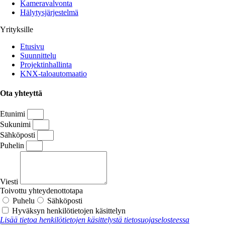
lopputuloksena turvallisen, toimivan ja
Kameravalvonta
käyttäjäystävällisen järjestelmän, juuri niin kuin
Hälytysjärjestelmä
on yhdessä sovittu.
Tutustu palveluihimme kotisivuillamme
Yrityksille
www.knxworks.com
Etusivu
Riku Morant
Taloautomaatioasiantuntija & KNX-Worksin
Suunnittelu
yrittäjä
Projektinhallinta
KNX-taloautomaatio
#knx #taloautomaatio #älykoti
#sähkösuunnittelu #turvajärjestelmät
#kameravalvonta #hälytinjärjestelmä
Ota yhteyttä
#lähiverkko
25
0
Etunimi
Sukunimi
Sähköposti
Puhelin
Viesti
Toivottu yhteydenottotapa
Puhelu
Sähköposti
Hyväksyn henkilötietojen käsittelyn
Lisää tietoa henkilötietojen käsittelystä tietosuojaselosteessa