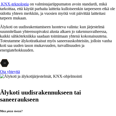
KNX-teknologia
on valmistajariippumaton avoin standardi, mikä
tarkoittaa, että käytät parhaita laitteita kulloiseenkin tarpeeseen etkä ole
sidottu yhteen merkkiin, ja vuosien myötä voit päivittää laitteitasi
tarpeen mukaan.
Älykoti on uudisrakentamiseen luonteva valinta: kun järjestelmä
suunnitellaan yhteensopivaksi alusta alkaen jo rakennusvaiheessa,
kaikki sähkötekniikka saadaan toimimaan yhtenä kokonaisuutena.
Toteutamme älykotiratkaisut myös saneerauskohteisiin, jolloin vanha
koti saa uuden tason mukavuuden, turvallisuuden ja
energiatehokkuuden.
Ota yhteyttä
Älykoti uudisrakennukseen tai
saneeraukseen
Mitä pitää tietää?