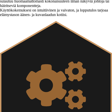
sulautuu huomaamattomasti kokonaisuuteen ilman näkyviä johtoja tai
häiritseviä komponentteja.
Käyttökokemuksesi on intuitiivinen ja vaivaton, ja lopputulos tarjoaa
elämystason äänen- ja kuvanlaadun kotiisi.