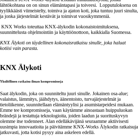
lähtökohtana on on sinun elämäntapasi ja toiveesi. Lopputuloksena on
tyylikkäästi viimeistelty, toimiva ja ajaton koti, joka tuntuu juuri sinulta,
ja jonka järjestelmät kestävät ja toimivat vuosikymmeniä.
KNX Works toteuttaa KNX-älykodin kokonaistoimituksena,
suunnittelusta ohjelmointiin ja käyttöönottoon, kaikkialla Suomessa.
KNX Älykoti on täydellinen kokonaisratkaisu sinulle, joka haluat
kotiisi vain parasta.
KNX Älykoti
Yksilöllinen ratkaisu ilman kompromisseja
Saat älykodin, joka on suunniteltu juuri sinulle. Jokainen osa-alue;
valaistus, lämmitys, jäähdytys, äänentoisto, turvajärjestelmät ja
tietoliikenne, suunnitellaan elämäntyylisi ja asumistarpeidesi mukaan.
Emme tee kompromisseja, vaan käytämme ainoastaan huippuluokan
brändejä ja testattuja teknologioita, joiden laadun ja suorituskyvyn
olemme itse todenneet. Alan edelläkävijänä seuraamme aktiivisesti
uusimpia innovaatioita ja päivitämme KNX-Works Älykodin ratkaisuja
jatkuvasti, jotta kotisi pysyy aina askeleen edellä.