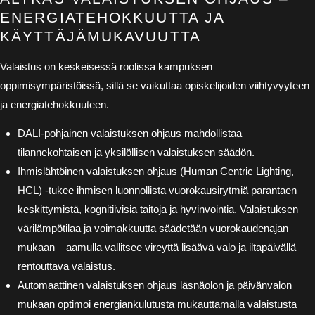
ENERGIATEHOKKUUTTA JA
KÄYTTÄJÄMUKAVUUTTA
Valaistus on keskeisessä roolissa kampuksen
oppimisympäristöissä, sillä se vaikuttaa opiskelijoiden viihtyvyyteen
ja energiatehokkuuteen.
DALI-pohjainen valaistuksen ohjaus mahdollistaa
tilannekohtaisen ja yksilöllisen valaistuksen säädön.
Ihmislähtöinen valaistuksen ohjaus (Human Centric Lighting,
HCL) -tukee ihmisen luonnollista vuorokausirytmiä parantaen
keskittymistä, kognitiivisia taitoja ja hyvinvointia. Valaistuksen
värilämpötilaa ja voimakkuutta säädetään vuorokaudenajan
mukaan – aamulla vallitsee vireyttä lisäävä valo ja iltapäivällä
rentouttava valaistus.
Automaattinen valaistuksen ohjaus läsnäolon ja päivänvalon
mukaan optimoi energiankulutusta mukauttamalla valaistusta