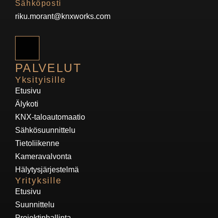
Sähköposti
riku.morant@knxworks.com
PALVELUT
Yksityisille
Etusivu
Älykoti
KNX-taloautomaatio
Sähkösuunnittelu
Tietoliikenne
Kameravalvonta
Hälytysjärjestelmä
Yrityksille
Etusivu
Suunnittelu
Projektinhallinta