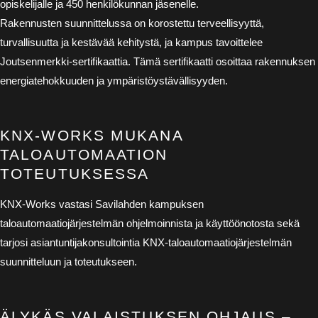
opiskelijalle ja 450 henkilökunnan jäsenelle.
Rakennusten suunnittelussa on korostettu terveellisyyttä,
turvallisuutta ja kestävää kehitystä, ja kampus tavoittelee
Joutsenmerkki-sertifikaattia. Tämä sertifikaatti osoittaa rakennuksen
energiatehokkuuden ja ympäristöystävällisyyden.
KNX-WORKS MUKANA
TALOAUTOMAATION
TOTEUTUKSESSA
KNX-Works vastasi Savilahden kampuksen
taloautomaatiojärjestelmän ohjelmoinnista ja käyttöönotosta sekä
tarjosi asiantuntijakonsultointia KNX-taloautomaatiojärjestelmän
suunnitteluun ja toteutukseen.
ÄLYKÄS VALAISTUKSEN OHJAUS –