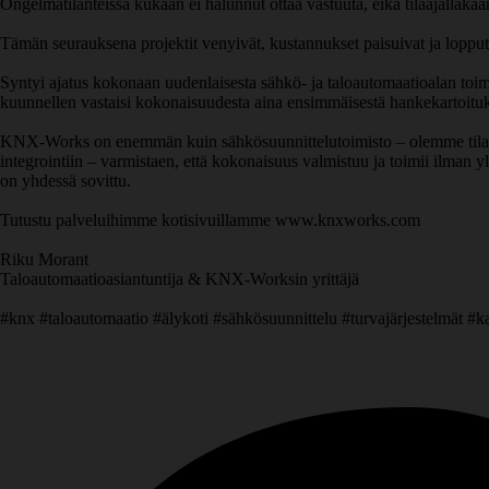
Ongelmatilanteissa kukaan ei halunnut ottaa vastuuta, eikä tilaajallakaan
Tämän seurauksena projektit venyivät, kustannukset paisuivat ja lopputu
Syntyi ajatus kokonaan uudenlaisesta sähkö- ja taloautomaatioalan toimij
kuunnellen vastaisi kokonaisuudesta aina ensimmäisestä hankekartoituks
KNX-Works on enemmän kuin sähkösuunnittelutoimisto – olemme tilaaj
integrointiin – varmistaen, että kokonaisuus valmistuu ja toimii ilman yl
on yhdessä sovittu.
Tutustu palveluihimme kotisivuillamme www.knxworks.com
Riku Morant
Taloautomaatioasiantuntija & KNX-Worksin yrittäjä
#knx #taloautomaatio #älykoti #sähkösuunnittelu #turvajärjestelmät #k