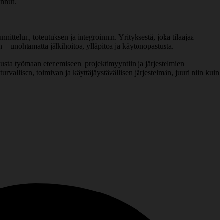
annut.
nittelun, toteutuksen ja integroinnin. Yrityksestä, joka tilaajaa
 – unohtamatta jälkihoitoa, ylläpitoa ja käytönopastusta.
a työmaan etenemiseen, projektimyyntiin ja järjestelmien
rvallisen, toimivan ja käyttäjäystävällisen järjestelmän, juuri niin kuin