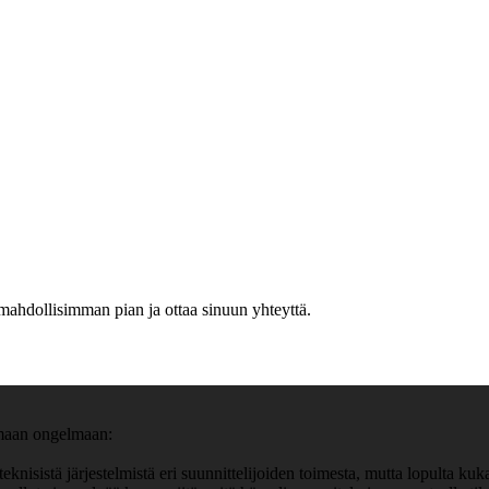
mahdollisimman pian ja ottaa sinuun yhteyttä.
amaan ongelmaan:
nisistä järjestelmistä eri suunnittelijoiden toimesta, mutta lopulta kukaa