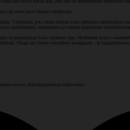
 ollut aina selvää kuvaa siitä, mitä hän oli suunnitelmien perusteella til
los jäi usein kauas tilaajan odotuksista.
asta. Yrityksestä, joka ottaisi haltuun koko sähköisen talotekniikan suun
esta suunnitteluun, toteutukseen ja valmiin järjestelmän käyttöönottoon
an luottokumppani koko hankkeen ajan. Hoidamme kaiken suunnittelust
lätyksiä. Tilaaja saa yhden vastuullisen kumppanin – ja lopputuloksena tu
ameravalvonta #hälytinjärjestelmä #lähiverkko