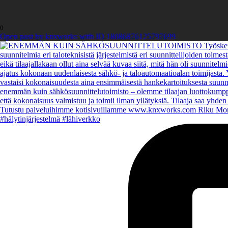
0
Open post by knxworks with ID 18086876125797699