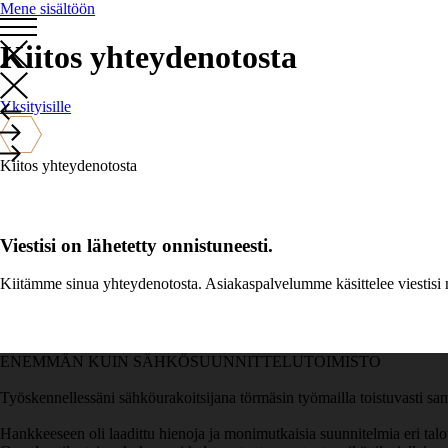
Mene sisältöön
Kiitos yhteydenotosta
Yksityisille
Kiitos yhteydenotosta
Viestisi on lähetetty onnistuneesti.
Kiitämme sinua yhteydenotosta. Asiakaspalvelumme käsittelee viestisi 
ENEMMÄN KUIN SÄHKÖSUUNNITTELUTOIMISTO
Työskennellessäni sähköurakoitsijana törmäsin työmailla toistuvasti s
Hankkeeseen oli laadittu hienoja ja monimutkaisia suunnitelmia eri talotek